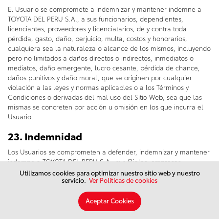
El Usuario se compromete a indemnizar y mantener indemne a
TOYOTA DEL PERU S.A., a sus funcionarios, dependientes,
licenciantes, proveedores y licenciatarios, de y contra toda
pérdida, gasto, daño, perjuicio, multa, costos y honorarios,
cualquiera sea la naturaleza o alcance de los mismos, incluyendo
pero no limitados a daños directos o indirectos, inmediatos o
mediatos, daño emergente, lucro cesante, pérdida de chance,
daños punitivos y daño moral, que se originen por cualquier
violación a las leyes y normas aplicables o a los Términos y
Condiciones o derivadas del mal uso del Sitio Web, sea que las
mismas se concreten por acción u omisión en los que incurra el
Usuario.
23. Indemnidad
Los Usuarios se comprometen a defender, indemnizar y mantener
indemne a TOYOTA DEL PERU S.A., sus filiales, empresas
controladas y controlantes, directivos, gerentes, administradores,
Utilizamos cookies para optimizar nuestro sitio web y nuestro
servicio.
Ver Políticas de cookies
representantes y empleados ante cualquier reclamo de otros
Usuarios o de terceros que pudieran surgir como consecuencia
de (i) la utilización por su parte del Sitio Web o del acceso al
Aceptar Cookies
mismo; (ii) la violación de su parte de cualquiera de las cláusulas