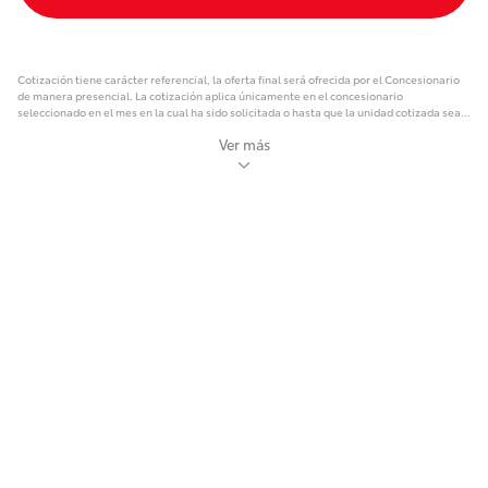
Cotización tiene carácter referencial, la oferta final será ofrecida por el Concesionario
de manera presencial. La cotización aplica únicamente en el concesionario
seleccionado en el mes en la cual ha sido solicitada o hasta que la unidad cotizada sea
vendida a un tercero, lo que ocurra primero. La cotización no asegura la disponibilidad
Ver más
del vehículo cotizado, dado que los vehículos son vendidos a quienes formalizan
primero la intención de compra de su unidad con el concesionario seleccionado
mediante el pago de la reserva de la unidad. El precio de vehículo incluye IGV y demás
impuestos. No incluye seguro del vehículo ni el costo de mano de obra para la
instalación de accesorios cotizados. Los impuestos son estimaciones. El concesionario
ayudará a determinar los impuestos exactos antes de la entrega. Aplican
adicionalmente, términos y condiciones aceptados al momento del registro de la
presente cotización. Los modelos se encuentran disponibles según stock del
concesionario. Para mayor información visite la sección de términos y condiciones de la
web. * Mayor confianza en Toyota por la destacada garantía comercial: 5 años de
garantía o 150,000 km (1) Con TOYOTA 10, cuida tu vehículo por más tiempo. Al
vencimiento de la garantía comercial, disfruta de una garantía que se renueva
anualmente hasta los 10 años o 200,000 km (2) cumpliendo tu plan de mantenimiento
en los concesionarios autorizados Toyota. (1) Lo que ocurra primero. (2) Lo que ocurra
primero, ver términos y condiciones en
https://www.toyotaperu.com.pe/garantia-10
.