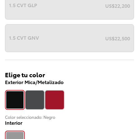
1.5 CVT GLP
US$
22,200
1.5 CVT GNV
US$
22,500
Elige tu color
Exterior Mica/Metalizado
Color seleccionado:
Negro
Interior