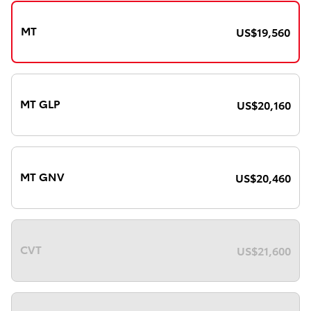
MT
US$
19,560
MT GLP
US$
20,160
MT GNV
US$
20,460
CVT
US$
21,600